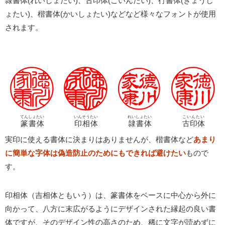
隷書体(れいしょたい)、古印体(こいんたい)、行書体(ぎょうし
ょたい)、楷書体(かいしょたい)などなど様々なフォントが使用
されます。
てんしょたい
いんそうたい
れいしょたい
こいんたい
篆書体
印相体
隷書体
古印体
実印に使える書体に決まりはありませんが、楷書体など
あまり
に簡単な字体は偽造防止のためにもできれば避けたい
もので
す。
印相体（吉相体ともいう）は、篆書体をベースに中心から外に
向かって、八方に末広がるようにデザインされた縁起の良い書
体ですが、そのデザイン性の高さのため、稀に文字が読めずに