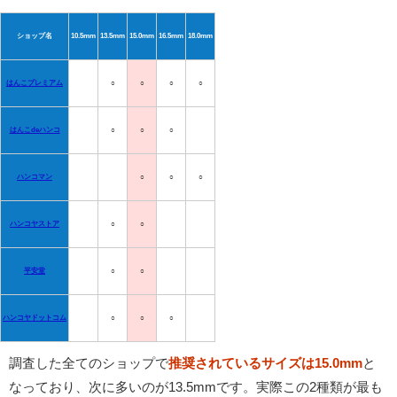
ショップ名
10.5mm
13.5mm
15.0mm
16.5mm
18.0mm
はんこプレミアム
○
○
○
○
はんこdeハンコ
○
○
○
ハンコマン
○
○
○
ハンコヤストア
○
○
平安堂
○
○
ハンコヤドットコム
○
○
○
調査した全てのショップで
推奨されているサイズは15.0mm
と
なっており、次に多いのが13.5mmです。実際この2種類が最も