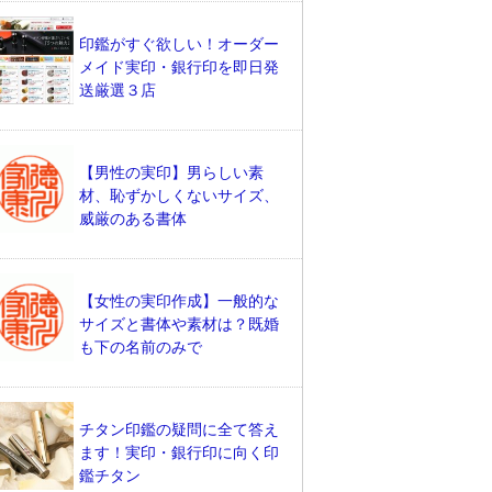
印鑑がすぐ欲しい！オーダー
メイド実印・銀行印を即日発
送厳選３店
【男性の実印】男らしい素
材、恥ずかしくないサイズ、
威厳のある書体
【女性の実印作成】一般的な
サイズと書体や素材は？既婚
も下の名前のみで
チタン印鑑の疑問に全て答え
ます！実印・銀行印に向く印
鑑チタン