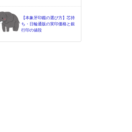
【本象牙印鑑の選び方】芯持
ち・日輪通販の実印価格と銀
行印の値段