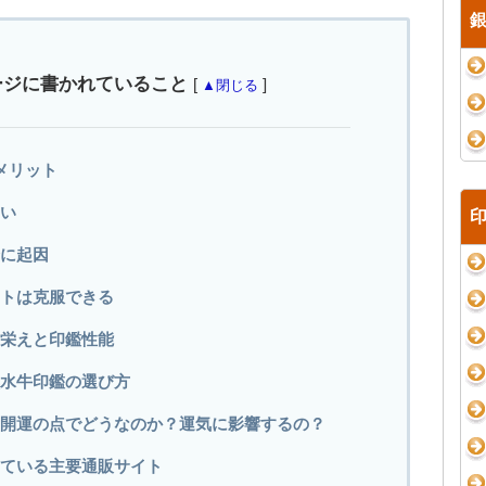
ージに書かれていること
[
]
▲閉じる
メリット
い
に起因
トは克服できる
栄えと印鑑性能
水牛印鑑の選び方
開運の点でどうなのか？運気に影響するの？
ている主要通販サイト