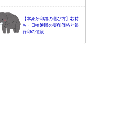
【本象牙印鑑の選び方】芯持
ち・日輪通販の実印価格と銀
行印の値段