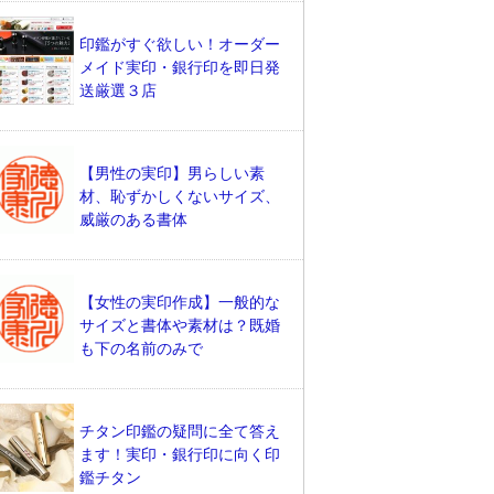
印鑑がすぐ欲しい！オーダー
メイド実印・銀行印を即日発
送厳選３店
【男性の実印】男らしい素
材、恥ずかしくないサイズ、
威厳のある書体
【女性の実印作成】一般的な
サイズと書体や素材は？既婚
も下の名前のみで
チタン印鑑の疑問に全て答え
ます！実印・銀行印に向く印
鑑チタン