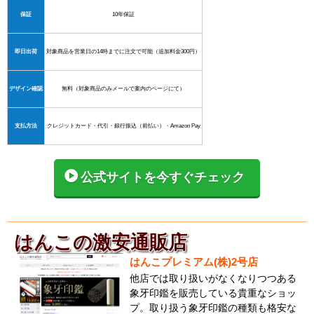
保証
10年保証
即日出荷
対象商品を営業日の14時までに注文で可能（追加料金300円）
デザイン確認
無料（対象商品のみメールで案内のページにて）
支払方法
クレジットカード・代引・銀行振込（前払い）・Amazon Pay
公式サイトを今すぐチェック
はんこの激安通販店
はんこプレミアム(株)2号店
他店では取り扱いがなくなりつつある
象牙印鑑を販売している貴重なショッ
プ。取り扱う象牙印鑑の種類も格安な