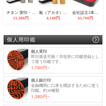
チタン 実印・銀
柘（アカネ）実
会社設立3本セ
行印・認印 3本
15,300円
印・銀行印・認
4,140円
ット ブラストチ
43,760円
セット
印 3本set
タン 実印天丸 |
銀行印天丸 | 角
印
個人用印鑑
個人実印
即日発送可能！市役所に印鑑登録とし
て使う印鑑です。
1,780円~
個人銀行印
金融機関に口座を開設するために使う
印鑑。約30種類
1,380円~