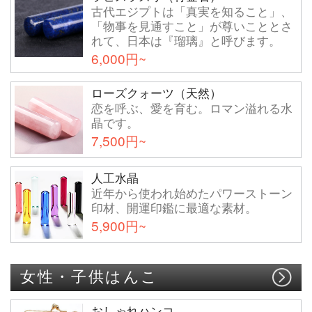
古代エジプトは「真実を知ること」、
「物事を見通すこと」が尊いこととさ
れて、日本は『瑠璃』と呼びます。
6,000円~
ローズクォーツ（天然）
恋を呼ぶ、愛を育む。ロマン溢れる水
晶です。
7,500円~
人工水晶
近年から使われ始めたパワーストーン
印材、開運印鑑に最適な素材。
5,900円~
女性・子供はんこ
おしゃれハンコ