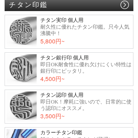
チタン印鑑
チタン実印 個人用
耐久性に優れたチタン印鑑。只今人気
沸騰中！
5,800円~
チタン銀行印 個人用
即日OK耐食性に優れ欠けにくい特性は
銀行印にピッタリ。
4,500円~
チタン認印 個人用
即日OK！摩耗に強いので、日常的に使
う認印にオススメ。
3,500円~
カラーチタン印鑑