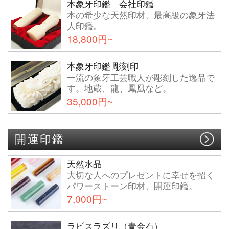
本象牙印鑑 会社印鑑
本の希少な天然印材、最高級の象牙法
人印鑑。
18,800円~
本象牙印鑑 彫刻印
一流の象牙工芸職人が彫刻した逸品で
す。地蔵、龍、鳳凰など。
35,000円~
開運印鑑
天然水晶
大切な人へのプレゼントに幸せを招く
パワーストーン印材、開運印鑑。
7,000円~
ラビスラズリ（青金石）