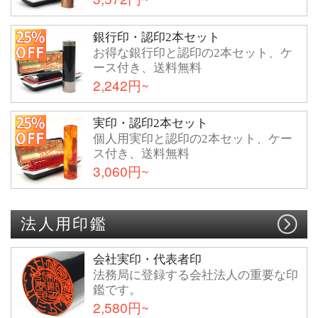
銀行印・認印2本セット
お得な銀行印と認印の2本セット、ケ
ース付き、送料無料
2,242円~
実印・認印2本セット
個人用実印と認印の2本セット、ケー
ス付き、送料無料
3,060円~
法人用印鑑
会社実印・代表者印
法務局に登録する会社法人の重要な印
鑑です。
2,580円~