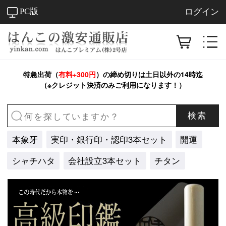
PC版
ログイン
特急出荷（
有料+300円
）の締め切りは
土日以外
の14時迄
（※クレジット決済のみご利用になります！）
検索
本象牙
実印・銀行印・認印3本セット
開運
シャチハタ
会社設立3本セット
チタン